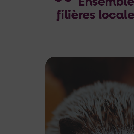
Ensemble,
ﬁlières local