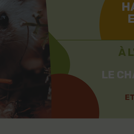
H
À 
LE C
E