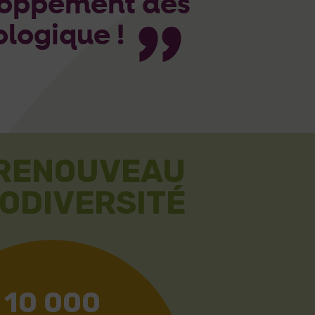
eloppement des
ologique !
 RENOUVEAU
IODIVERSITÉ
10 000