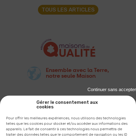
TOUS LES ARTICLES
Ensemble avec la Terre,
notre seule Maison
Continuer sans accepter
Gérer le consentement aux
cookies
Pour offrir les meilleures expériences, nous utilisons des technologies
2A, RUE DU PÂTIS TATELIN
telles que les cookies pour stocker et/ou accéder aux informations des
35700 RENNES
appareils. Le fait de consentir à ces technologies nous permettra de
traiter des données telles que le comportement de navigation ou les ID