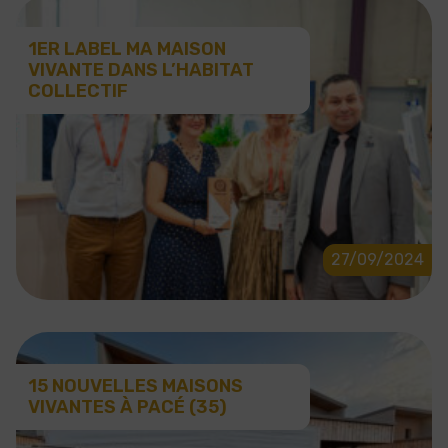
1ER LABEL MA MAISON
VIVANTE DANS L’HABITAT
COLLECTIF
27/09/2024
15 NOUVELLES MAISONS
VIVANTES À PACÉ (35)